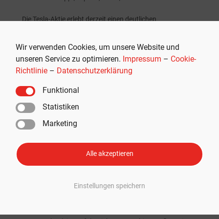
Die Tesla-Aktie erlebt derzeit einen deutlichen
Aufschwung: In den letzten zwei Tagen ist der Kurs um
über 10 Prozent gestiegen. Selbst eine der kritischsten
Wir verwenden Cookies, um unsere Website und
Stimmen am Markt erkennt nun zwei mögliche Treiber für
unseren Service zu optimieren.
Impressum
–
Cookie-
die weitere Kursentwicklung. Werbung: Der...
Richtlinie
–
Datenschutzerklärung
Funktional
Statistiken
Marketing
Neueste Beiträge
Tesla Semi kommt nach Europa: Frankreich erhält eigenen
Alle akzeptieren
Launch-Manager
195.000 Kilometer: Tesla zieht positive FSD-Testbilanz in
EU-Land
Einstellungen speichern
Tesla-FSD in Europa auf 65 Mio. Kilometern 5,2 Mal
sicherer als manuelles Fahren