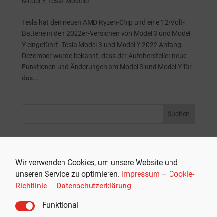
Model Y
,
Tesla-Modelle
Tesla hat den neuen AMD Ryzen-Chip und eine 12-Volt-
Batterie in den 2022er-Versionen von Model 3 und Model
Y eingeführt. Tesla Model 3 und Model Y 2022 Anfang
Dezember wurde bekannt, dass der Autohersteller neue
Funktionen und Änderungen am Model 3 und Model Y für
das...
Neueste Beiträge
Tesla Semi kommt nach Europa: Frankreich erhält eigenen
Wir verwenden Cookies, um unsere Website und
Launch-Manager
unseren Service zu optimieren.
Impressum
–
Cookie-
195.000 Kilometer: Tesla zieht positive FSD-Testbilanz in
Richtlinie
–
Datenschutzerklärung
EU-Land
Funktional
Tesla-FSD in Europa auf 65 Mio. Kilometern 5,2 Mal