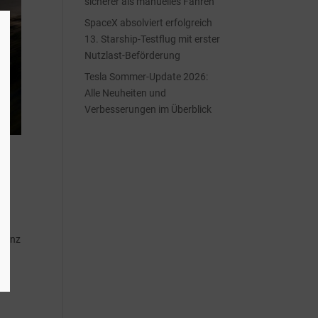
sicherer als manuelles Fahren
SpaceX absolviert erfolgreich
13. Starship-Testflug mit erster
Nutzlast-Beförderung
Tesla Sommer-Update 2026:
Alle Neuheiten und
Verbesserungen im Überblick
 Ganz