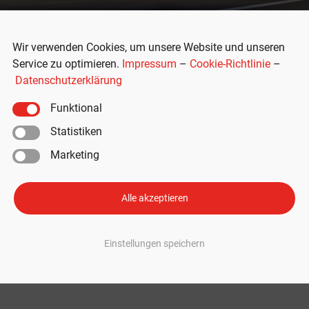
Wir verwenden Cookies, um unsere Website und unseren
Service zu optimieren.
Impressum
–
Cookie-Richtlinie
–
Datenschutzerklärung
Funktional
Statistiken
Marketing
Tesla Model 3 ist zuverlässigstes
Alle akzeptieren
ndern mittlerweile auch die klaren Spitzenreiter in puncto Zuverlässigkeit.
Einstellungen speichern
istik für 2025 das Tesla Model 3. Werbung: Zubehör für Ihren Tesla mit