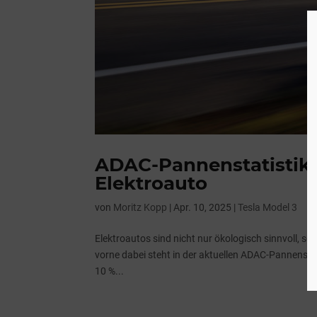
ADAC-Pannenstatistik: 
Elektroauto
von
Moritz Kopp
|
Apr. 10, 2025
|
Tesla Model 3
Elektroautos sind nicht nur ökologisch sinnvoll, so
vorne dabei steht in der aktuellen ADAC-Pannenstat
10 %...